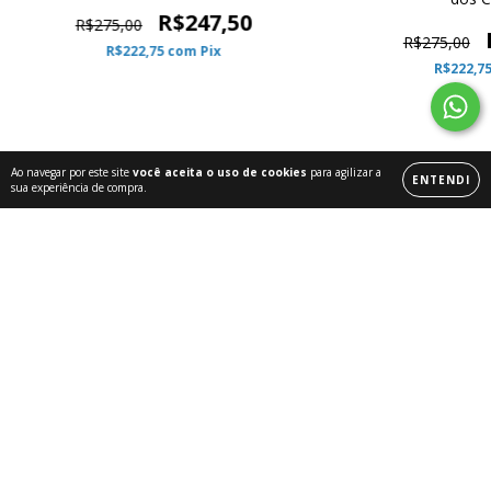
R$247,50
R$275,00
R$275,00
R$222,75
com
Pix
R$222,7
Ao navegar por este site
você aceita o uso de cookies
para agilizar a
ENTENDI
sua experiência de compra.
Leão