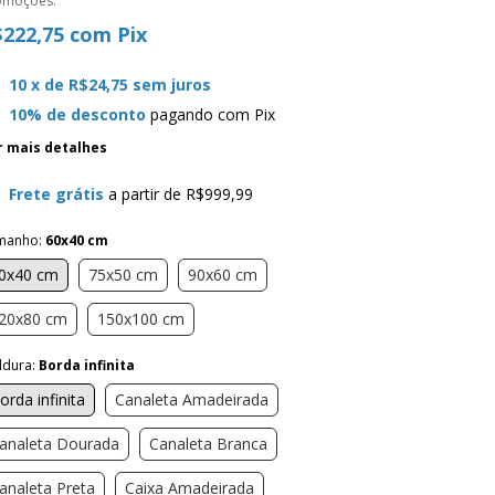
omoções.
$222,75
com
Pix
10
x de
R$24,75
sem juros
10% de desconto
pagando com Pix
r mais detalhes
Frete grátis
a partir de
R$999,99
manho:
60x40 cm
0x40 cm
75x50 cm
90x60 cm
20x80 cm
150x100 cm
ldura:
Borda infinita
orda infinita
Canaleta Amadeirada
analeta Dourada
Canaleta Branca
analeta Preta
Caixa Amadeirada