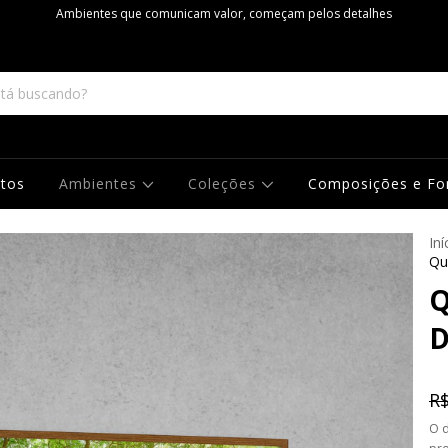
Ambientes que comunicam valor, começam pelos detalhes
tos
Ambientes
Coleções
Composições e F
Iní
Qu
Q
D
R$
O 