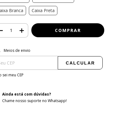
aixa Branca
Caixa Preta
regas para o CEP:
ALTERAR CEP
Meios de envio
CALCULAR
 sei meu CEP
Ainda está com dúvidas?
Chame nosso suporte no Whatsapp!