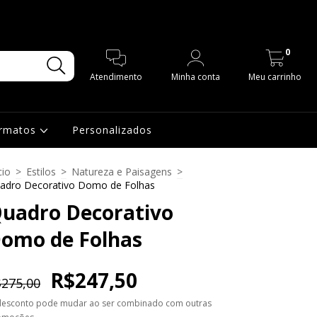
0
Atendimento
Minha conta
Meu carrinho
ormatos
Personalizados
cio
>
Estilos
>
Natureza e Paisagens
>
adro Decorativo Domo de Folhas
uadro Decorativo
omo de Folhas
R$247,50
275,00
desconto pode mudar ao ser combinado com outras