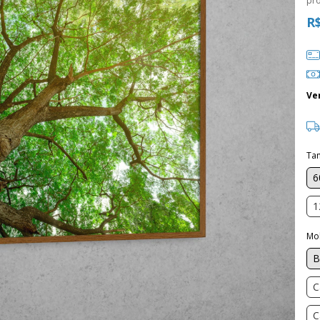
pr
R
Ve
Ta
6
1
Mo
B
C
C